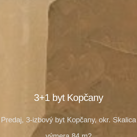
3+1 byt Kopčany
Predaj, 3-izbový byt Kopčany, okr. Skalica
výmera 84 m2