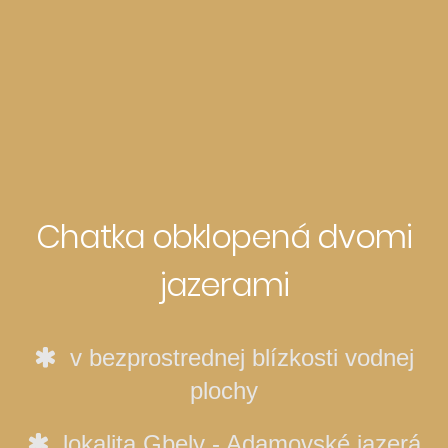
Chatka obklopená dvomi
jazerami
v bezprostrednej blízkosti vodnej
plochy
lokalita Gbely - Adamovské jazerá