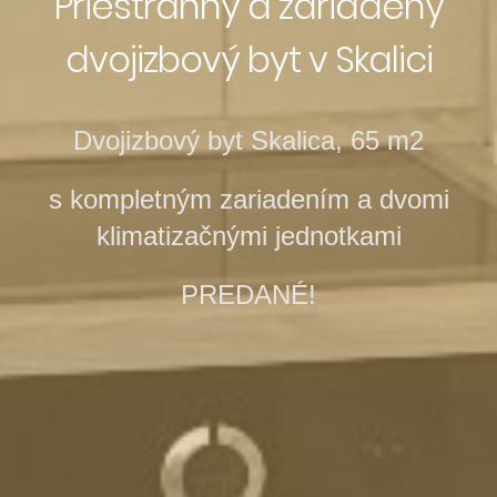
Priestranný a zariadený
dvojizbový byt v Skalici
Dvojizbový byt Skalica, 65 m2
s kompletným zariadením a dvomi
klimatizačnými jednotkami
PREDANÉ!